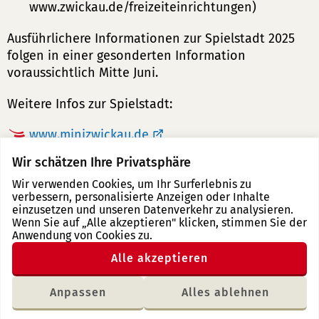
www.zwickau.de/freizeiteinrichtungen)
Ausführlichere Informationen zur Spielstadt 2025
folgen in einer gesonderten Information
voraussichtlich Mitte Juni.
Weitere Infos zur Spielstadt:
www.minizwickau.de
Wir schätzen Ihre Privatsphäre
Wir verwenden Cookies, um Ihr Surferlebnis zu
verbessern, personalisierte Anzeigen oder Inhalte
Drucken
einzusetzen und unseren Datenverkehr zu analysieren.
Anpinnen
Teilen
Teilen
Teilen
Empfehlen
Wenn Sie auf „Alle akzeptieren" klicken, stimmen Sie der
auf
Anwendung von Cookies zu.
via
auf
auf
Pinterest
Email
Facebook
X
Alle akzeptieren
(Twitter)
Anpassen
Alles ablehnen
Letzte Änderung: 04.12.2025